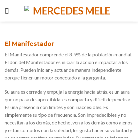
Skip
to
content
El Manifestador
El Manifestador comprende el 8-9% de la población mundial.
El don del Manifestador es iniciar la acción e impactar a los
demás. Pueden iniciar y actuar de manera independiente
porque tienen un motor conectado a la garganta.
Su aura es cerrada y empuja la energía hacía atrás, es un aura
que no pasa desapercibida, es compacta y difícil de penetrar.
Es una presencia con límites y son inaccesibles. Es
simplemente su tipo de frecuencia. Son impredecibles y no
necesitan a los demás, de hecho, ven a los demás como ajenos
y están cómodos con la soledad, les gusta hacer su voluntad y
no soportan sentirse controlados. Su estrategia es informar